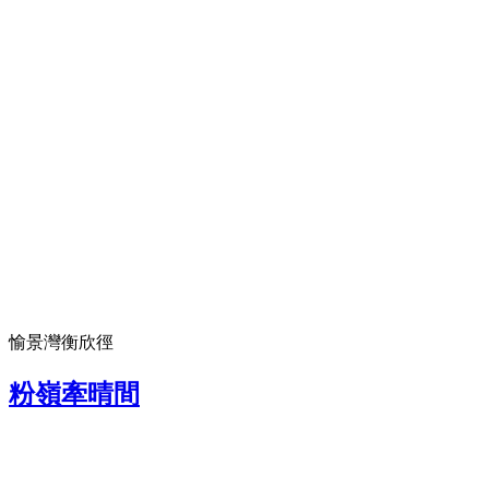
愉景灣衡欣徑
粉嶺牽晴間