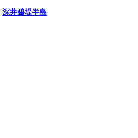
深井碧堤半島