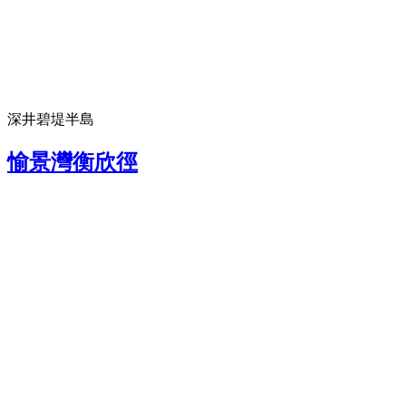
深井碧堤半島
愉景灣衡欣徑