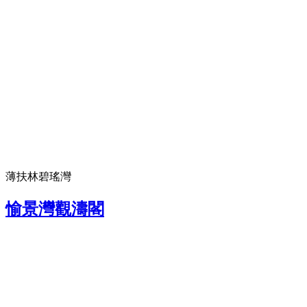
薄扶林碧瑤灣
愉景灣觀濤閣